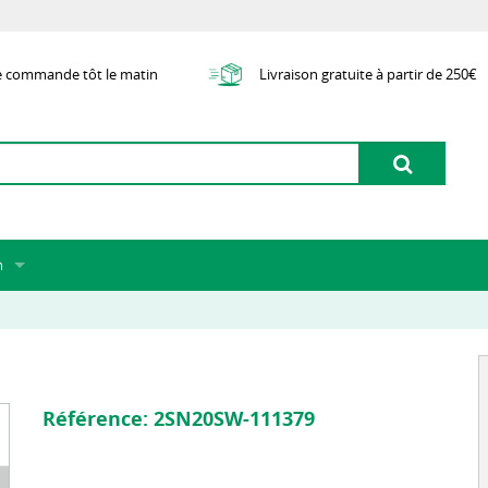
e commande tôt le matin
Livraison gratuite à partir de 250€
m
 de nous
e
nt
d'articles externes
ion
Référence:
2SN20SW-111379