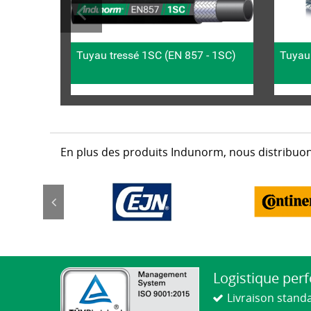
Tuyau tressé 1SC (EN 857 - 1SC)
Tuyau
En plus des produits Indunorm, nous distribuon
Logistique per
Livraison stand