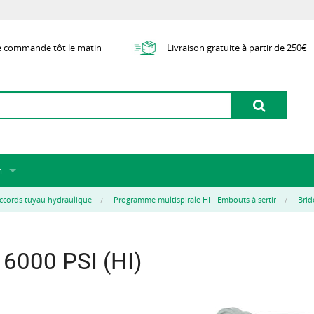
e commande tôt le matin
Livraison gratuite à partir de 250€
m
 de nous
ccords tuyau hydraulique
Programme multispirale HI - Embouts à sertir
Brid
e
nt
 6000 PSI (HI)
d'articles externes
ion