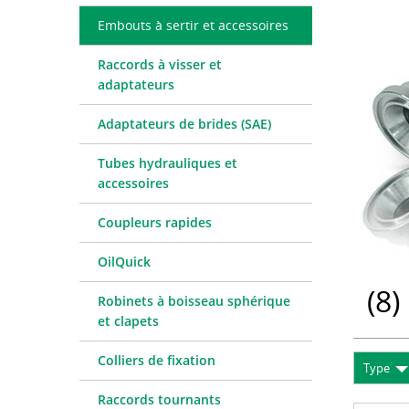
Coupleurs rapides
Téléchargements
Tableaux 
Embouts à sertir et accessoires
OilQuick
Raccords à visser et
Robinets à boisseau sphérique et clapets
adaptateurs
Colliers de fixation
Raccords tournants
Adaptateurs de brides (SAE)
WEO
Tubes hydrauliques et
Technique de mesure
accessoires
Fluide hydraulique et accessoires
Coupleurs rapides
Machines et accessoires d'atelier
Outils
OilQuick
Consommables
(
8
)
Robinets à boisseau sphérique
et clapets
Colliers de fixation
Type
Raccords tournants