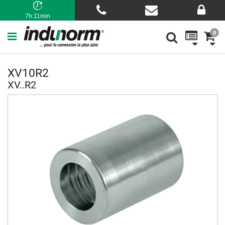
7h:11min
0
XV10R2
XV..R2