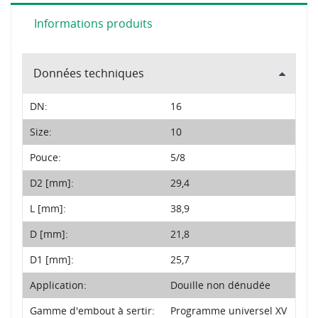
Informations produits
Données techniques
DN:
16
Size:
10
Pouce:
5/8
D2 [mm]:
29,4
L [mm]:
38,9
D [mm]:
21,8
D1 [mm]:
25,7
Application:
Douille non dénudée
Gamme d'embout à sertir:
Programme universel XV