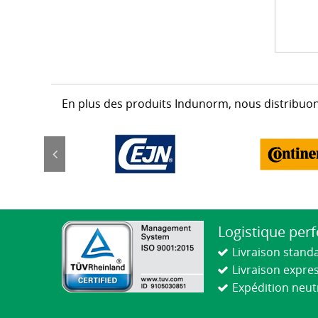
En plus des produits Indunorm, nous distribuon
Logistique per
Livraison stand
Livraison expre
Expédition neut