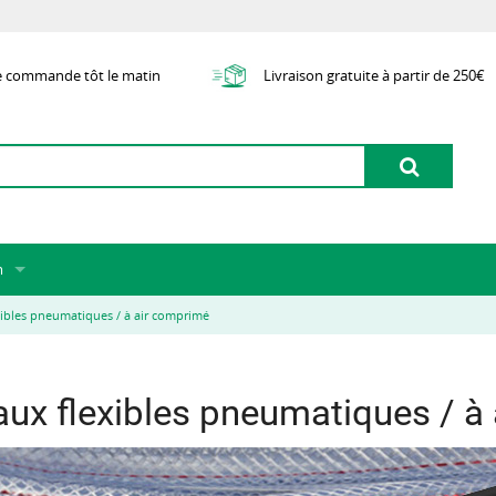
e commande tôt le matin
Livraison gratuite à partir de 250€
m
 de nous
ibles pneumatiques / à air comprimé
e
nt
ux flexibles pneumatiques / à
d'articles externes
ion