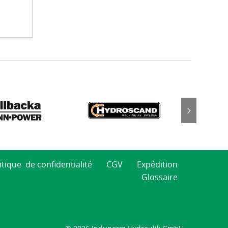
itique de confidentialité
CGV
Expédition
Glossaire