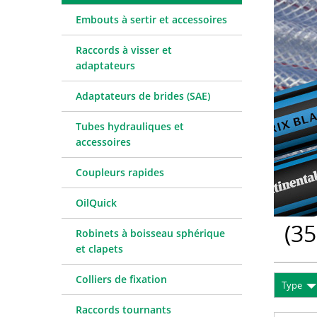
Coupleurs rapides
Téléchargements
Tableaux 
Embouts à sertir et accessoires
OilQuick
Raccords à visser et
Robinets à boisseau sphérique et clapets
adaptateurs
Colliers de fixation
Raccords tournants
Adaptateurs de brides (SAE)
WEO
Tubes hydrauliques et
Technique de mesure
accessoires
Fluide hydraulique et accessoires
Coupleurs rapides
Machines et accessoires d'atelier
Outils
OilQuick
Consommables
(
35
Robinets à boisseau sphérique
et clapets
Colliers de fixation
Type
Raccords tournants