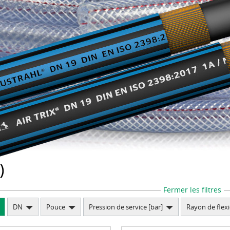
de cotes de sertissage
)
Fermer les filtres
DN
Pouce
Pression de service [bar]
Rayon de flex