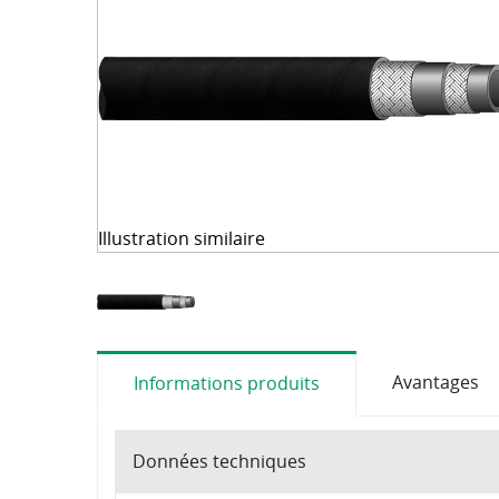
Coupleurs rapides
Téléchargements
Tableaux 
OilQuick
Robinets à boisseau sphérique et clapets
Colliers de fixation
Raccords tournants
WEO
Technique de mesure
Illustration similaire
Fluide hydraulique et accessoires
Machines et accessoires d'atelier
Outils
Consommables
Avantages
Informations produits
Données techniques