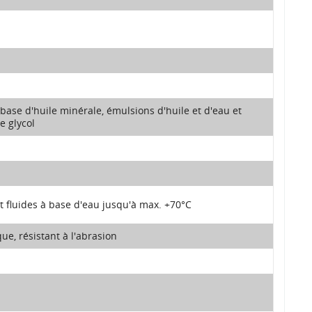
base d'huile minérale, émulsions d'huile et d'eau et
e glycol
t fluides à base d'eau jusqu'à max. +70°C
e, résistant à l'abrasion