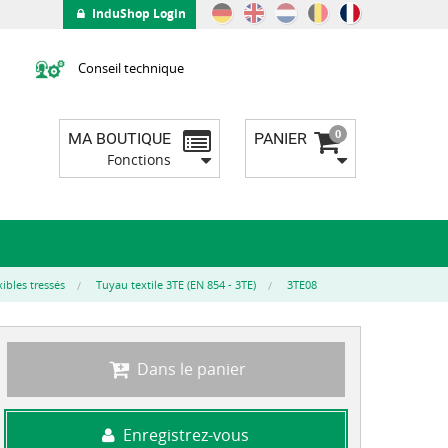
InduShop Login
Conseil technique
0
MA BOUTIQUE
PANIER
Fonctions
ibles tressés
Tuyau textile 3TE (EN 854 - 3TE)
3TE08
Dans le panier
Enregistrez-vous