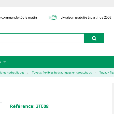
e commande tôt le matin
Livraison gratuite à partir de 250€
m
 de nous
ibles hydrauliques
Tuyaux flexibles hydrauliques en caoutchouc
Tuyaux flex
e
nt
d'articles externes
ion
Référence:
3TE08