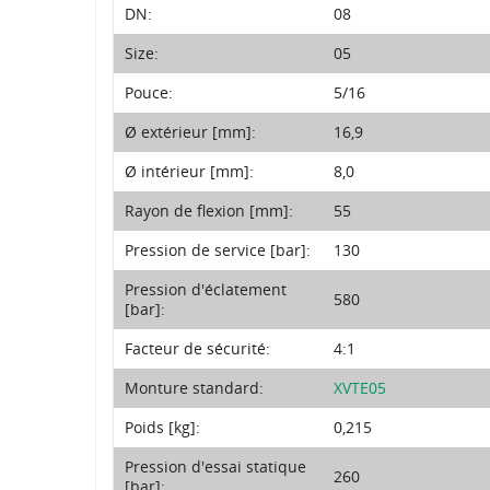
DN:
08
Size:
05
Pouce:
5/16
Ø extérieur [mm]:
16,9
Ø intérieur [mm]:
8,0
Rayon de flexion [mm]:
55
Pression de service [bar]:
130
Pression d'éclatement
580
[bar]:
Facteur de sécurité:
4:1
Monture standard:
XVTE05
Poids [kg]:
0,215
Pression d'essai statique
260
[bar]: