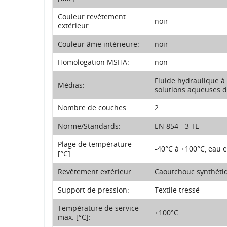
Couleur revêtement
noir
extérieur:
Couleur âme intérieure:
noir
Homologation MSHA:
non
Fluide hydraulique à 
Médias:
solutions aqueuses d
Nombre de couches:
2
Norme/Standards:
EN 854 - 3 TE
Plage de température
-40°C à +100°C, eau e
[°C]:
Revêtement extérieur:
Caoutchouc synthétiqu
Support de pression:
Textile tressé
Température de service
+100°C
max. [°C]: