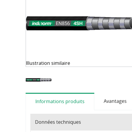
Coupleurs rapides
Téléchargements
Tableaux 
OilQuick
Robinets à boisseau sphérique et clapets
Colliers de fixation
Raccords tournants
WEO
Technique de mesure
Illustration similaire
Fluide hydraulique et accessoires
Machines et accessoires d'atelier
Outils
Consommables
Avantages
Informations produits
Données techniques