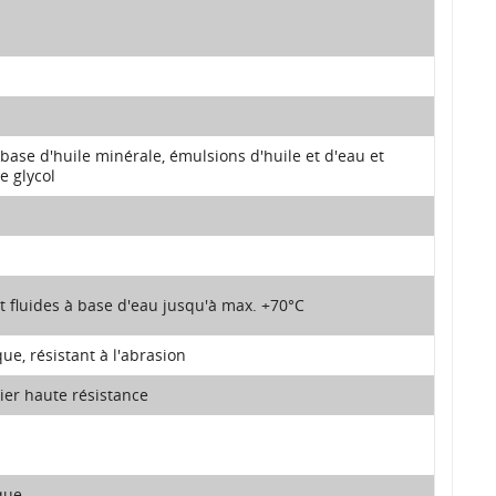
base d'huile minérale, émulsions d'huile et d'eau et
e glycol
t fluides à base d'eau jusqu'à max. +70°C
e, résistant à l'abrasion
cier haute résistance
que