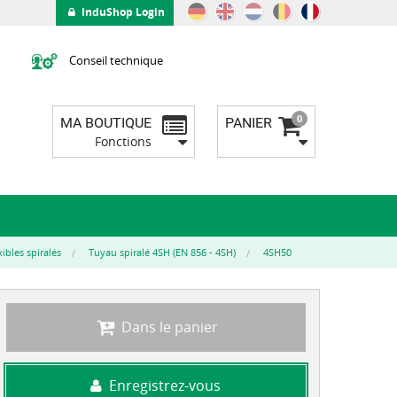
InduShop Login
Conseil technique
0
MA BOUTIQUE
PANIER
Fonctions
ibles spiralés
Tuyau spiralé 4SH (EN 856 - 4SH)
4SH50
Dans le panier
Enregistrez-vous