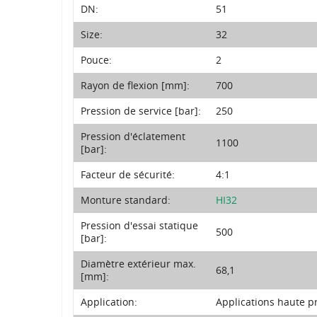
DN:
51
Size:
32
Pouce:
2
Rayon de flexion [mm]:
700
Pression de service [bar]:
250
Pression d'éclatement
1100
[bar]:
Facteur de sécurité:
4:1
Monture standard:
HI32
Pression d'essai statique
500
[bar]:
Diamètre extérieur max.
68,1
[mm]:
Application:
Applications haute p