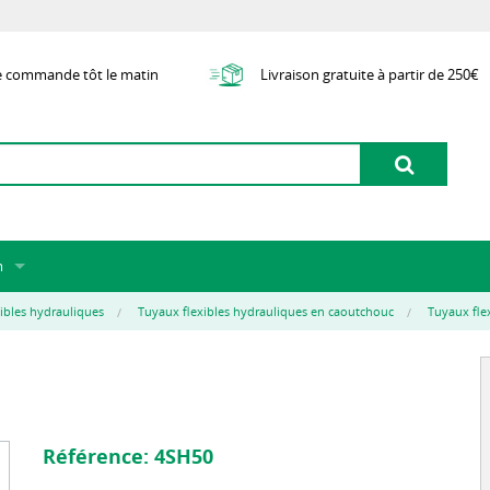
e commande tôt le matin
Livraison gratuite à partir de 250€
m
 de nous
ibles hydrauliques
Tuyaux flexibles hydrauliques en caoutchouc
Tuyaux flex
e
nt
d'articles externes
ion
Référence:
4SH50