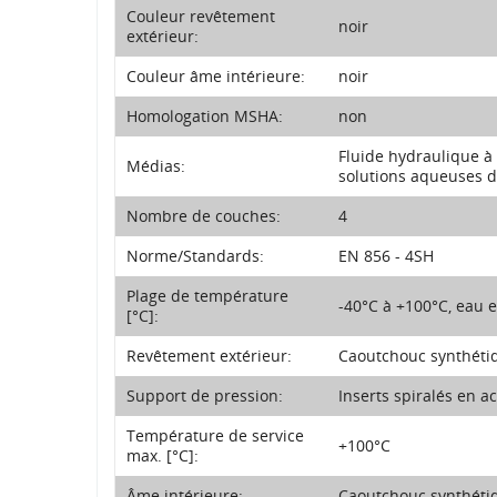
Couleur revêtement
noir
extérieur:
Couleur âme intérieure:
noir
Homologation MSHA:
non
Fluide hydraulique à 
Médias:
solutions aqueuses d
Nombre de couches:
4
Norme/Standards:
EN 856 - 4SH
Plage de température
-40°C à +100°C, eau e
[°C]:
Revêtement extérieur:
Caoutchouc synthétiqu
Support de pression:
Inserts spiralés en a
Température de service
+100°C
max. [°C]:
Âme intérieure:
Caoutchouc synthéti