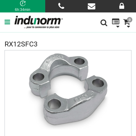
6h:34min
0
RX12SFC3