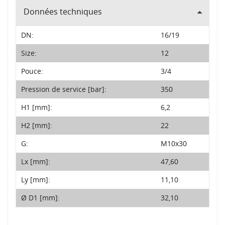
Données techniques
DN:
16/19
Size:
12
Pouce:
3/4
Pression de service [bar]:
350
H1 [mm]:
6,2
H2 [mm]:
22
G:
M10x30
Lx [mm]:
47,60
Ly [mm]:
11,10
Ø D1 [mm]:
32,10